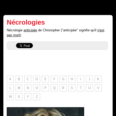
Nécrologies
Nécrologie
anticipée
de Christopher ("anticipée" signifie qu'il
n'est
pas mort
).
A
B
C
D
E
F
G
H
I
J
K
L
M
N
O
P
Q
R
S
T
U
V
W
X
Y
Z