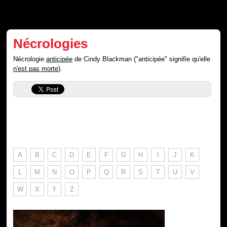
Nécrologies
Nécrologie
anticipée
de Cindy Blackman ("anticipée" signifie qu'elle
n'est pas morte
).
A
B
C
D
E
F
G
H
I
J
K
L
M
N
O
P
Q
R
S
T
U
V
W
X
Y
Z