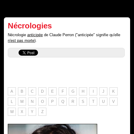
Nécrologies
Nécrologie
anticipée
de Claude Perron ("anticipée" signifie qu'elle
n'est pas morte
).
A
B
C
D
E
F
G
H
I
J
K
L
M
N
O
P
Q
R
S
T
U
V
W
X
Y
Z