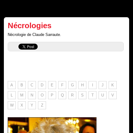
Nécrologies
Nécrologie de Claude Sarraute.
A
B
C
D
E
F
G
H
I
J
K
L
M
N
O
P
Q
R
S
T
U
V
W
X
Y
Z