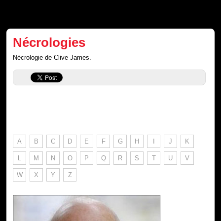
Nécrologies
Nécrologie de Clive James.
A
B
C
D
E
F
G
H
I
J
K
L
M
N
O
P
Q
R
S
T
U
V
W
X
Y
Z