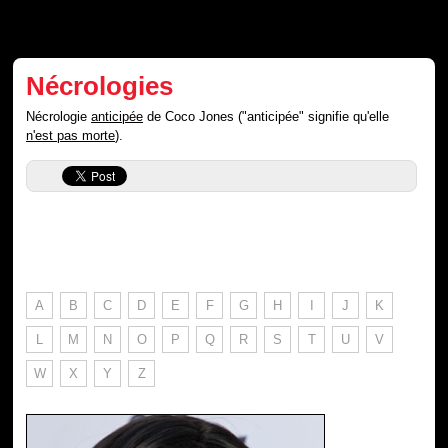
Nécrologies
Nécrologie
anticipée
de Coco Jones ("anticipée" signifie qu'elle
n'est pas morte
).
A
B
C
D
E
F
G
H
I
J
K
L
M
N
O
P
Q
R
S
T
U
V
W
X
Y
Z