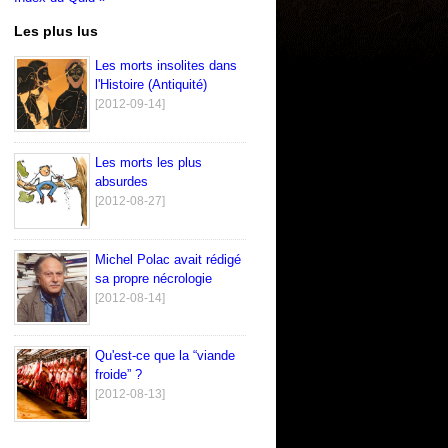
Les plus lus
Les morts insolites dans
l'Histoire (Antiquité)
[2012-09-14]
Les morts les plus
absurdes
[2012-08-27]
Michel Polac avait rédigé
sa propre nécrologie
[2012-08-14]
Qu'est-ce que la “viande
froide” ?
[2012-08-13]