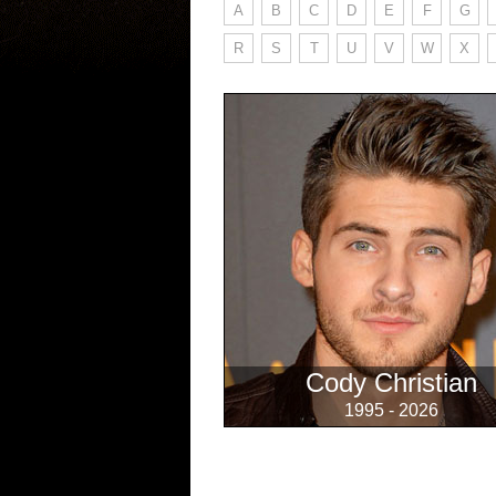
A
B
C
D
E
F
G
R
S
T
U
V
W
X
Cody Christian
1995 - 2026