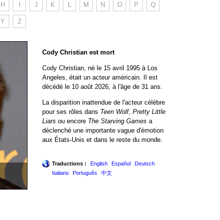
H
I
J
K
L
M
N
O
P
Q
Y
Z
Cody Christian est mort
Cody Christian, né le 15 avril 1995 à Los
Angeles, était un acteur américain. Il est
décédé le 10 août 2026, à l'âge de 31 ans.
La disparition inattendue de l'acteur célèbre
pour ses rôles dans
Teen Wolf
,
Pretty Little
Liars
ou encore
The Starving Games
a
déclenché une importante vague d'émotion
aux États-Unis et dans le reste du monde.
Traductions :
English
Español
Deutsch
Italiano
Português
中文