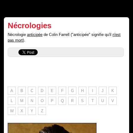
Nécrologies
Nécrologie
anticipée
de Colin Farrell ("anticipée" signifie qu'il
n'est
pas mort
).
A
B
C
D
E
F
G
H
I
J
K
L
M
N
O
P
Q
R
S
T
U
V
W
X
Y
Z