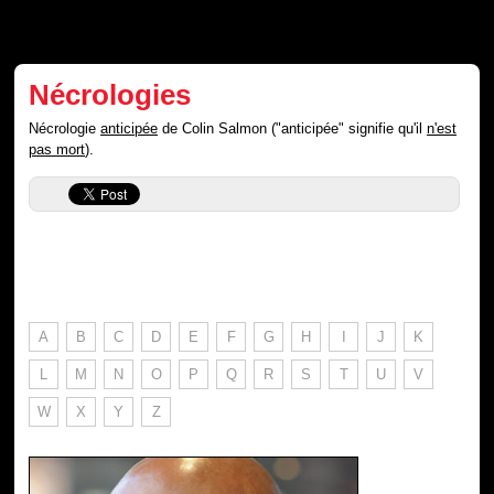
Nécrologies
Nécrologie
anticipée
de Colin Salmon ("anticipée" signifie qu'il
n'est
pas mort
).
A
B
C
D
E
F
G
H
I
J
K
L
M
N
O
P
Q
R
S
T
U
V
W
X
Y
Z