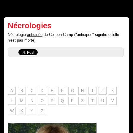
Nécrologies
Nécrologie
anticipée
de Colleen Camp ("anticipée" signifie qu'elle
n'est pas morte
).
A
B
C
D
E
F
G
H
I
J
K
L
M
N
O
P
Q
R
S
T
U
V
W
X
Y
Z