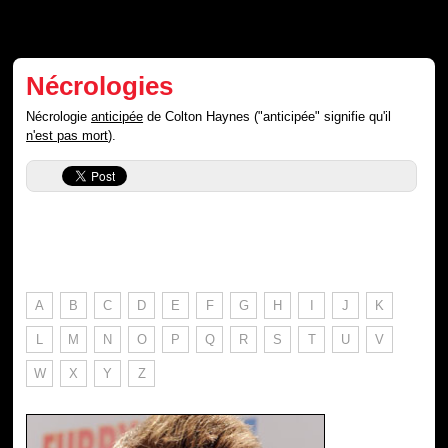
Nécrologies
Nécrologie
anticipée
de Colton Haynes ("anticipée" signifie qu'il
n'est pas mort
).
A
B
C
D
E
F
G
H
I
J
K
L
M
N
O
P
Q
R
S
T
U
V
W
X
Y
Z