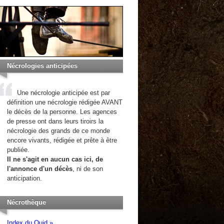
Nécrologies anticipées
Une nécrologie anticipée est par
définition une nécrologie rédigée AVANT
le décès de la personne. Les agences
de presse ont dans leurs tiroirs la
nécrologie des grands de ce monde
encore vivants, rédigée et prête à être
publiée.
Il ne s'agit en aucun cas ici, de
l'annonce d'un décès
, ni de son
anticipation.
Nécrothèque
Index du Quid »