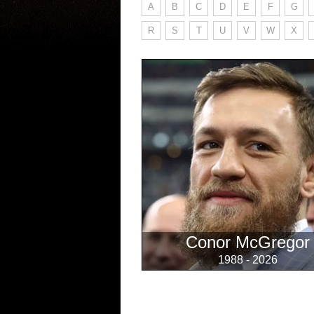
A
B
C
D
E
F
G
R
S
T
U
V
W
X
Conor McGregor
1988 - 2026