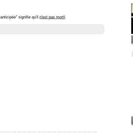
ticipée" signifie qu'il
n'est pas mort
).