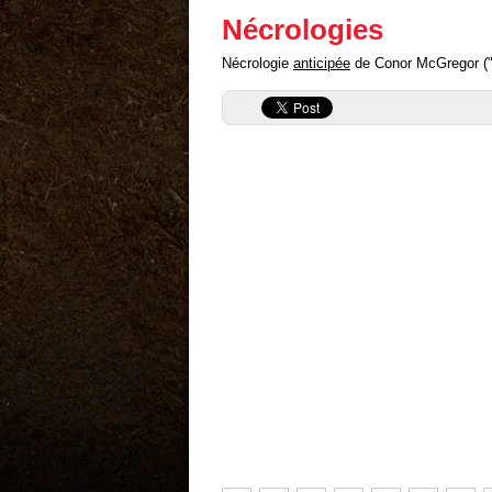
Nécrologies
Nécrologie
anticipée
de Conor McGregor ("an