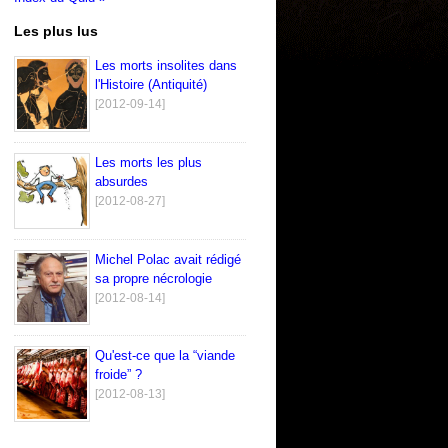
Les plus lus
Les morts insolites dans
l'Histoire (Antiquité)
[2012-09-14]
Les morts les plus
absurdes
[2012-08-27]
Michel Polac avait rédigé
sa propre nécrologie
[2012-08-14]
Qu'est-ce que la “viande
froide” ?
[2012-08-13]