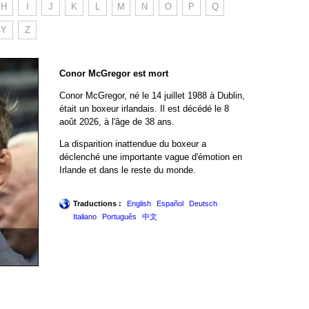
H
I
J
K
L
M
N
O
P
Q
Y
Z
Conor McGregor est mort
Conor McGregor, né le 14 juillet 1988 à Dublin,
était un boxeur irlandais. Il est décédé le 8
août 2026, à l'âge de 38 ans.
La disparition inattendue du boxeur a
déclenché une importante vague d'émotion en
Irlande et dans le reste du monde.
Traductions :
English
Español
Deutsch
Italiano
Português
中文