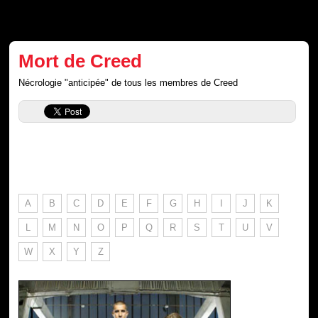
Mort de Creed
Nécrologie "anticipée" de tous les membres de Creed
A
B
C
D
E
F
G
H
I
J
K
L
M
N
O
P
Q
R
S
T
U
V
W
X
Y
Z