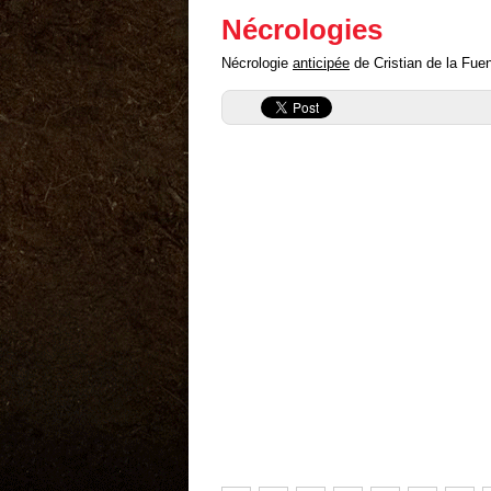
Nécrologies
Nécrologie
anticipée
de Cristian de la Fuent