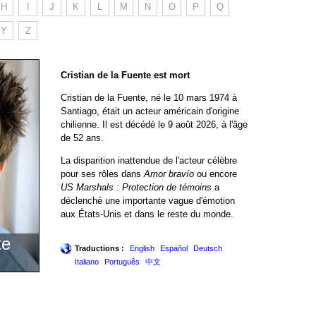
H
I
J
K
L
M
N
O
P
Q
Y
Z
Cristian de la Fuente est mort
Cristian de la Fuente, né le 10 mars 1974 à
Santiago, était un acteur américain d'origine
chilienne. Il est décédé le 9 août 2026, à l'âge
de 52 ans.
La disparition inattendue de l'acteur célèbre
pour ses rôles dans
Amor bravío
ou encore
US Marshals : Protection de témoins
a
déclenché une importante vague d'émotion
aux États-Unis et dans le reste du monde.
te
Traductions :
English
Español
Deutsch
Italiano
Português
中文