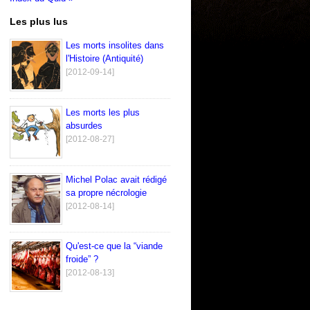
Les plus lus
Les morts insolites dans
l'Histoire (Antiquité)
[2012-09-14]
Les morts les plus
absurdes
[2012-08-27]
Michel Polac avait rédigé
sa propre nécrologie
[2012-08-14]
Qu'est-ce que la “viande
froide” ?
[2012-08-13]