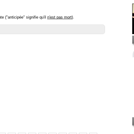
e ("anticipée" signifie qu'il
n'est pas mort
).