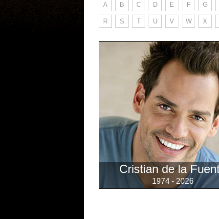
A
B
C
D
E
F
G
R
S
T
U
V
W
X
Cristian de la Fuen
1974 - 2026