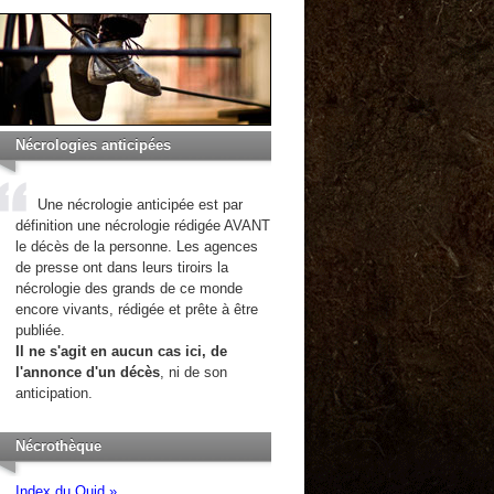
Nécrologies anticipées
Une nécrologie anticipée est par
définition une nécrologie rédigée AVANT
le décès de la personne. Les agences
de presse ont dans leurs tiroirs la
nécrologie des grands de ce monde
encore vivants, rédigée et prête à être
publiée.
Il ne s'agit en aucun cas ici, de
l'annonce d'un décès
, ni de son
anticipation.
Nécrothèque
Index du Quid »