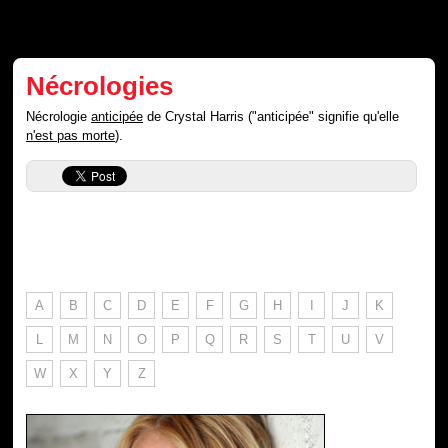
Nécrologies
Nécrologie
anticipée
de Crystal Harris ("anticipée" signifie qu'elle
n'est pas morte
).
A
B
C
D
E
F
G
H
I
J
K
L
M
N
O
P
Q
R
S
T
U
V
W
X
Y
Z