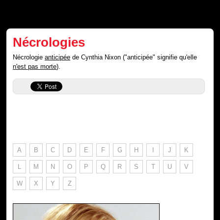
Nécrologies
Nécrologie
anticipée
de Cynthia Nixon ("anticipée" signifie qu'elle
n'est pas morte
).
A
B
C
D
E
F
G
H
I
J
K
L
M
N
O
P
Q
R
S
T
U
V
W
X
Y
Z