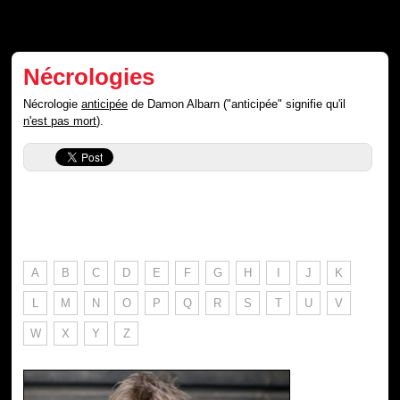
Nécrologies
Nécrologie
anticipée
de Damon Albarn ("anticipée" signifie qu'il
n'est pas mort
).
A
B
C
D
E
F
G
H
I
J
K
L
M
N
O
P
Q
R
S
T
U
V
W
X
Y
Z