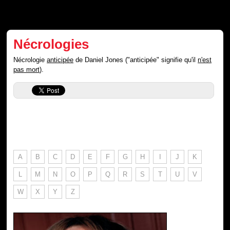
Nécrologies
Nécrologie
anticipée
de Daniel Jones ("anticipée" signifie qu'il
n'est
pas mort
).
A
B
C
D
E
F
G
H
I
J
K
L
M
N
O
P
Q
R
S
T
U
V
W
X
Y
Z