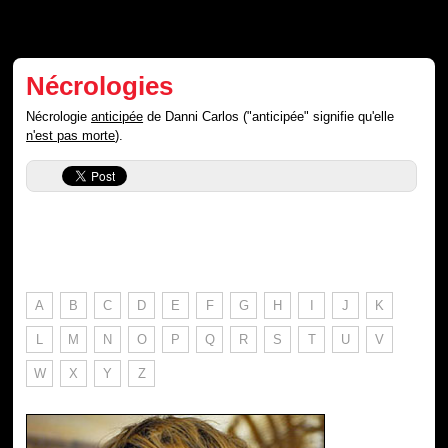
Nécrologies
Nécrologie
anticipée
de Danni Carlos ("anticipée" signifie qu'elle
n'est pas morte
).
A
B
C
D
E
F
G
H
I
J
K
L
M
N
O
P
Q
R
S
T
U
V
W
X
Y
Z