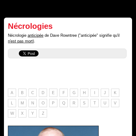
Nécrologies
Nécrologie
anticipée
de Dave Rowntree ("anticipée" signifie qu'il
n'est pas mort
).
A
B
C
D
E
F
G
H
I
J
K
L
M
N
O
P
Q
R
S
T
U
V
W
X
Y
Z