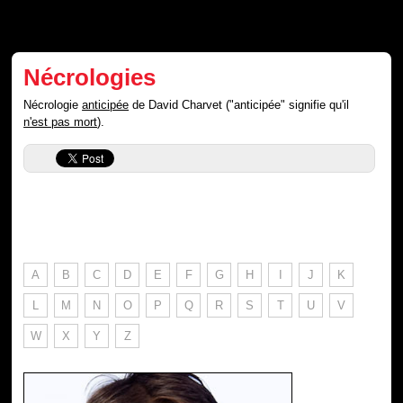
Nécrologies
Nécrologie
anticipée
de David Charvet ("anticipée" signifie qu'il
n'est pas mort
).
A
B
C
D
E
F
G
H
I
J
K
L
M
N
O
P
Q
R
S
T
U
V
W
X
Y
Z