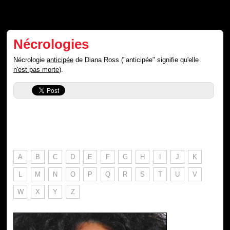
Nécrologies
Nécrologie
anticipée
de Diana Ross ("anticipée" signifie qu'elle
n'est pas morte
).
A
B
C
D
E
F
G
H
I
J
K
L
M
N
O
P
Q
R
S
T
U
V
W
X
Y
Z