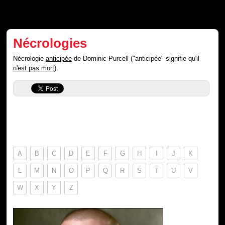
Nécrologies
Nécrologie
anticipée
de Dominic Purcell ("anticipée" signifie qu'il
n'est pas mort
).
A
B
C
D
E
F
G
H
I
J
K
L
M
N
O
P
Q
R
S
T
U
V
W
X
Y
Z