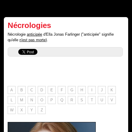
Nécrologies
Nécrologie
anticipée
d'Ella Jonas Farlinger ("anticipée" signifie
qu'elle
n'est pas morte
).
A
B
C
D
E
F
G
H
I
J
K
L
M
N
O
P
Q
R
S
T
U
V
W
X
Y
Z