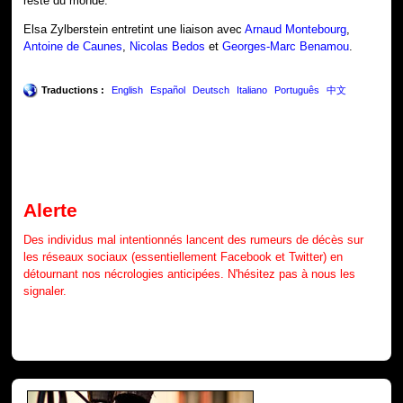
reste du monde.
Elsa Zylberstein entretint une liaison avec
Arnaud Montebourg
,
Antoine de Caunes
,
Nicolas Bedos
et
Georges-Marc Benamou
.
Traductions :
English
Español
Deutsch
Italiano
Português
中文
Alerte
Des individus mal intentionnés lancent des rumeurs de décès sur
les réseaux sociaux (essentiellement Facebook et Twitter) en
détournant nos nécrologies anticipées. N'hésitez pas à nous les
signaler.