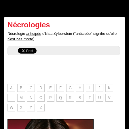
Nécrologies
Nécrologie
anticipée
d'Elsa Zylberstein ("anticipée" signifie qu'elle
n'est pas morte
).
A
B
C
D
E
F
G
H
I
J
K
L
M
N
O
P
Q
R
S
T
U
V
W
X
Y
Z