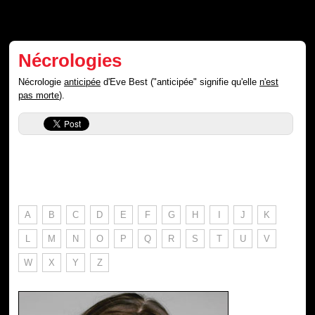
Nécrologies
Nécrologie
anticipée
d'Eve Best ("anticipée" signifie qu'elle
n'est
pas morte
).
A
B
C
D
E
F
G
H
I
J
K
L
M
N
O
P
Q
R
S
T
U
V
W
X
Y
Z