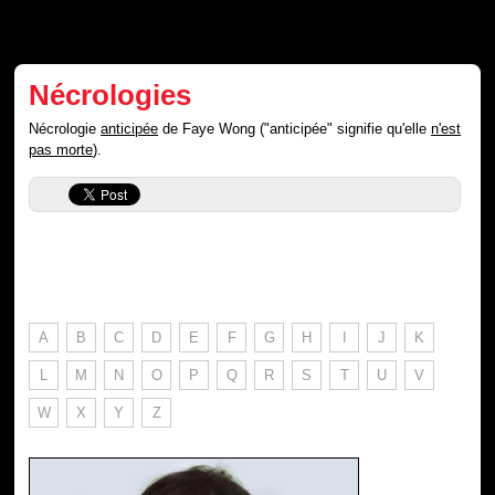
Nécrologies
Nécrologie
anticipée
de Faye Wong ("anticipée" signifie qu'elle
n'est
pas morte
).
A
B
C
D
E
F
G
H
I
J
K
L
M
N
O
P
Q
R
S
T
U
V
W
X
Y
Z