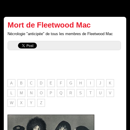
Mort de Fleetwood Mac
Nécrologie "anticipée" de tous les membres de Fleetwood Mac
A
B
C
D
E
F
G
H
I
J
K
L
M
N
O
P
Q
R
S
T
U
V
W
X
Y
Z