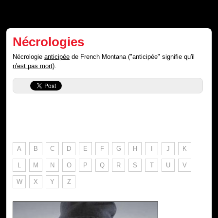
Nécrologies
Nécrologie
anticipée
de French Montana ("anticipée" signifie qu'il
n'est pas mort
).
A
B
C
D
E
F
G
H
I
J
K
L
M
N
O
P
Q
R
S
T
U
V
W
X
Y
Z