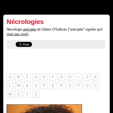
Nécrologies
Nécrologie
anticipée
de Gilbert O'Sullivan ("anticipée" signifie qu'il
n'est pas mort
).
A
B
C
D
E
F
G
H
I
J
K
L
M
N
O
P
Q
R
S
T
U
V
W
X
Y
Z