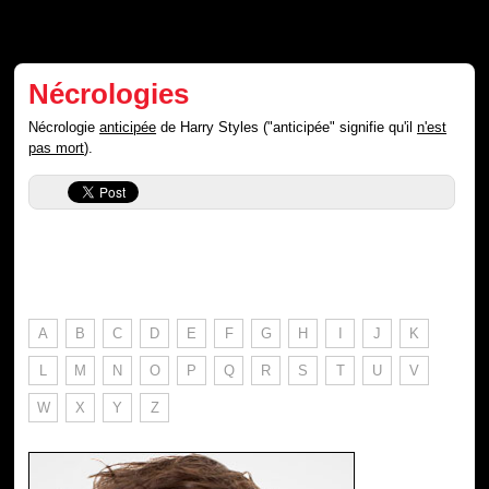
Nécrologies
Nécrologie
anticipée
de Harry Styles ("anticipée" signifie qu'il
n'est
pas mort
).
A
B
C
D
E
F
G
H
I
J
K
L
M
N
O
P
Q
R
S
T
U
V
W
X
Y
Z