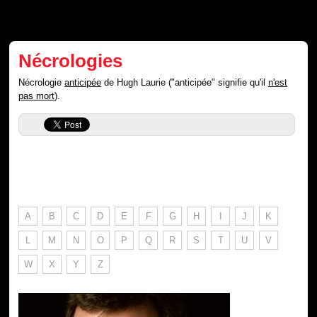
Nécrologies
Nécrologie
anticipée
de Hugh Laurie ("anticipée" signifie qu'il
n'est
pas mort
).
A
B
C
D
E
F
G
H
I
J
K
L
M
N
O
P
Q
R
S
T
U
V
W
X
Y
Z