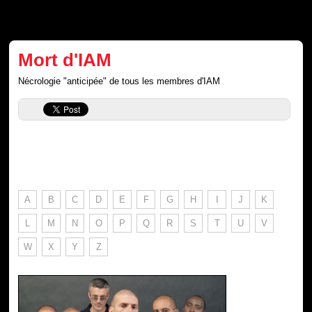
Mort d'IAM
Nécrologie "anticipée" de tous les membres d'IAM
A
B
C
D
E
F
G
H
I
J
K
L
M
N
O
P
Q
R
S
T
U
V
W
X
Y
Z