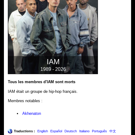
IAM
1989 - 2026
Tous les membres d'IAM sont morts
IAM était un groupe de hip-hop français.
Membres notables :
Akhenaton
Traductions :
English
Español
Deutsch
Italiano
Português
中文