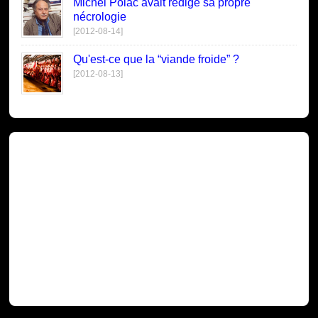
Michel Polac avait rédigé sa propre
nécrologie
[2012-08-14]
Qu'est-ce que la “viande froide” ?
[2012-08-13]