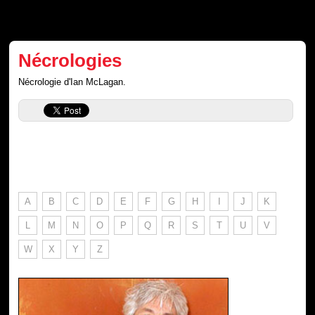
Nécrologies
Nécrologie d'Ian McLagan.
A
B
C
D
E
F
G
H
I
J
K
L
M
N
O
P
Q
R
S
T
U
V
W
X
Y
Z