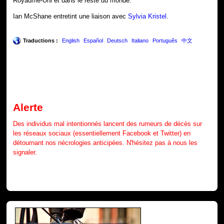
Royaume-Uni et dans le reste du monde.
Ian McShane entretint une liaison avec
Sylvia Kristel
.
Traductions :
English
Español
Deutsch
Italiano
Português
中文
Alerte
Des individus mal intentionnés lancent des rumeurs de décès sur
les réseaux sociaux (essentiellement Facebook et Twitter) en
détournant nos nécrologies anticipées. N'hésitez pas à nous les
signaler.