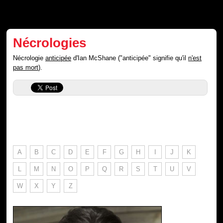
Nécrologies
Nécrologie
anticipée
d'Ian McShane ("anticipée" signifie qu'il
n'est
pas mort
).
A
B
C
D
E
F
G
H
I
J
K
L
M
N
O
P
Q
R
S
T
U
V
W
X
Y
Z