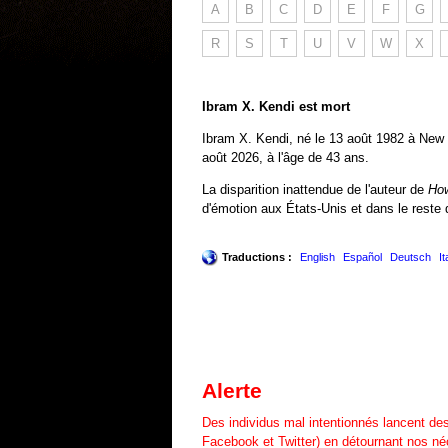
A
B
C
D
E
F
G
R
S
T
U
V
W
X
Ibram X. Kendi est mort
Ibram X. Kendi, né le 13 août 1982 à New Yo
août 2026, à l'âge de 43 ans.
La disparition inattendue de l'auteur de
How
d'émotion aux États-Unis et dans le reste
Traductions :
English
Español
Deutsch
It
Alerte
Des individus mal intentionnés lancent de
Facebook et Twitter) en détournant nos néc