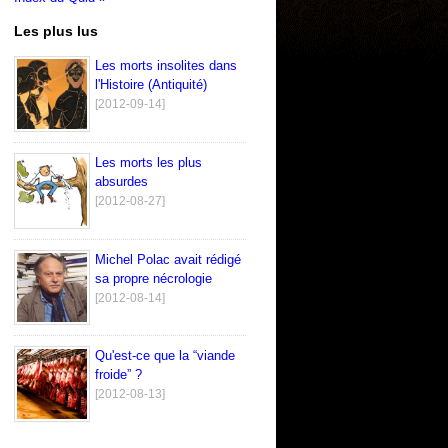
Les plus lus
Les morts insolites dans
l'Histoire (Antiquité)
[2012-09-14]
Les morts les plus
absurdes
[2012-08-27]
Michel Polac avait rédigé
sa propre nécrologie
[2012-08-14]
Qu'est-ce que la “viande
froide” ?
[2012-08-13]