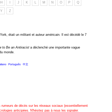
H
I
J
K
L
M
N
O
P
Q
Y
Z
rk, était un militant et auteur américain. Il est décédé le 7
 to Be an Antiracist
a déclenché une importante vague
 du monde.
aliano
Português
中文
s rumeurs de décès sur les réseaux sociaux (essentiellement
rologies anticipées. N'hésitez pas à nous les signaler.