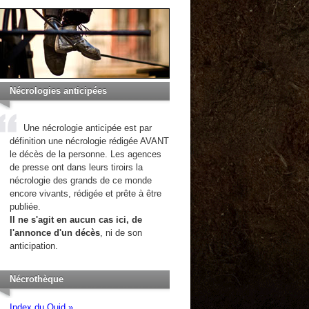
Nécrologies anticipées
Une nécrologie anticipée est par
définition une nécrologie rédigée AVANT
le décès de la personne. Les agences
de presse ont dans leurs tiroirs la
nécrologie des grands de ce monde
encore vivants, rédigée et prête à être
publiée.
Il ne s'agit en aucun cas ici, de
l'annonce d'un décès
, ni de son
anticipation.
Nécrothèque
Index du Quid »