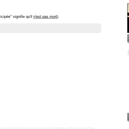
cipée" signifie qu'il
n'est pas mort
).