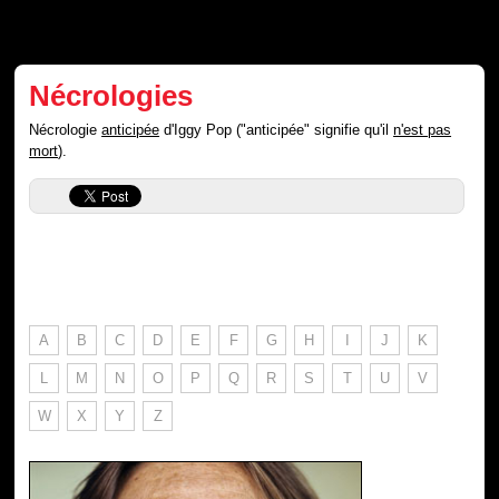
Nécrologies
Nécrologie
anticipée
d'Iggy Pop ("anticipée" signifie qu'il
n'est pas
mort
).
A
B
C
D
E
F
G
H
I
J
K
L
M
N
O
P
Q
R
S
T
U
V
W
X
Y
Z