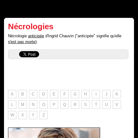
Nécrologies
Nécrologie
anticipée
d'Ingrid Chauvin ("anticipée" signifie qu'elle
n'est pas morte
).
A
B
C
D
E
F
G
H
I
J
K
L
M
N
O
P
Q
R
S
T
U
V
W
X
Y
Z