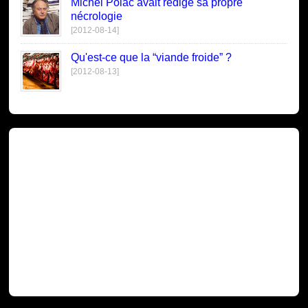
Michel Polac avait rédigé sa propre
nécrologie
[2012-08-14]
Qu'est-ce que la “viande froide” ?
[2012-08-13]