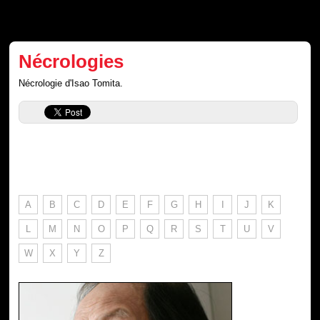
Nécrologies
Nécrologie d'Isao Tomita.
A
B
C
D
E
F
G
H
I
J
K
L
M
N
O
P
Q
R
S
T
U
V
W
X
Y
Z