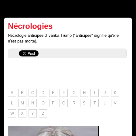
Nécrologies
Nécrologie
anticipée
d'Ivanka Trump ("anticipée" signifie qu'elle
n'est pas morte
).
A
B
C
D
E
F
G
H
I
J
K
L
M
N
O
P
Q
R
S
T
U
V
W
X
Y
Z