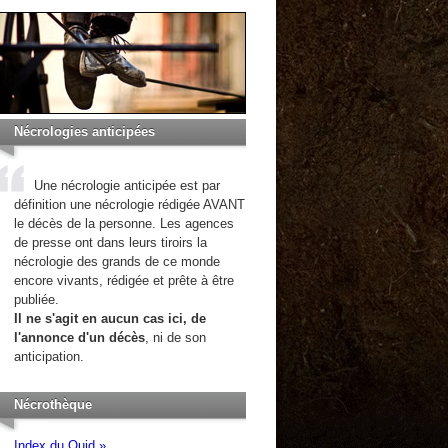
Nécrologies anticipées
Une nécrologie anticipée est par
définition une nécrologie rédigée AVANT
le décès de la personne. Les agences
de presse ont dans leurs tiroirs la
nécrologie des grands de ce monde
encore vivants, rédigée et prête à être
publiée.
Il ne s'agit en aucun cas ici, de
l'annonce d'un décès
, ni de son
anticipation.
Nécrothèque
Index du Quid »