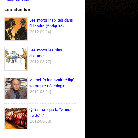
Les plus lus
Les morts insolites dans
l'Histoire (Antiquité)
[2012-09-14]
Les morts les plus
absurdes
[2012-08-27]
Michel Polac avait rédigé
sa propre nécrologie
[2012-08-14]
Qu'est-ce que la “viande
froide” ?
[2012-08-13]