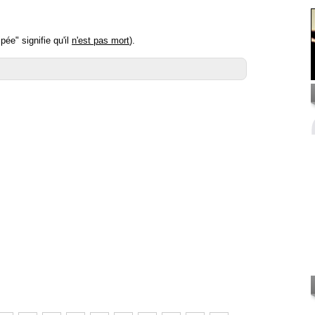
pée" signifie qu'il
n'est pas mort
).