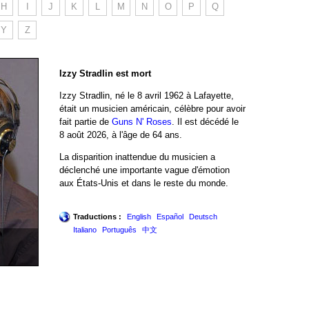
H
I
J
K
L
M
N
O
P
Q
Y
Z
Izzy Stradlin est mort
Izzy Stradlin, né le 8 avril 1962 à Lafayette,
était un musicien américain, célèbre pour avoir
fait partie de
Guns N' Roses
. Il est décédé le
8 août 2026, à l'âge de 64 ans.
La disparition inattendue du musicien a
déclenché une importante vague d'émotion
aux États-Unis et dans le reste du monde.
Traductions :
English
Español
Deutsch
Italiano
Português
中文