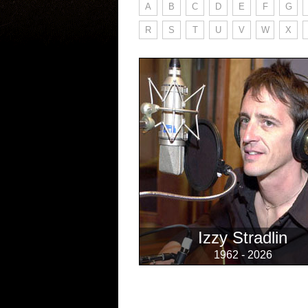
A
B
C
D
E
F
G
R
S
T
U
V
W
X
Izzy Stradlin
1962 - 2026