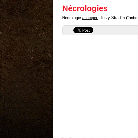
Nécrologies
Nécrologie
anticipée
d'Izzy Stradlin ("antici