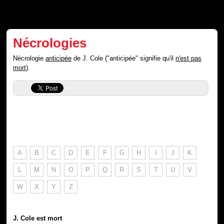
Nécrologies
Nécrologie
anticipée
de J. Cole ("anticipée" signifie qu'il
n'est pas
mort
).
A
B
C
D
E
F
G
H
I
J
K
L
M
N
O
P
Q
R
S
T
U
V
W
X
Y
Z
J. Cole est mort