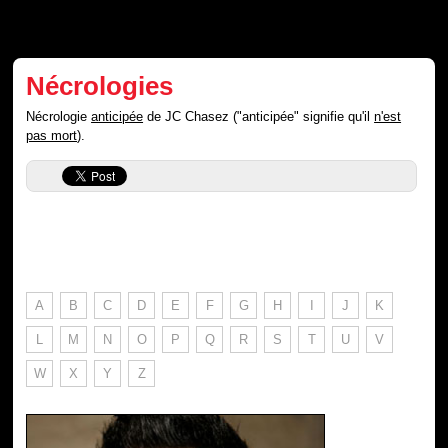
Nécrologies
Nécrologie
anticipée
de JC Chasez ("anticipée" signifie qu'il
n'est
pas mort
).
A
B
C
D
E
F
G
H
I
J
K
L
M
N
O
P
Q
R
S
T
U
V
W
X
Y
Z