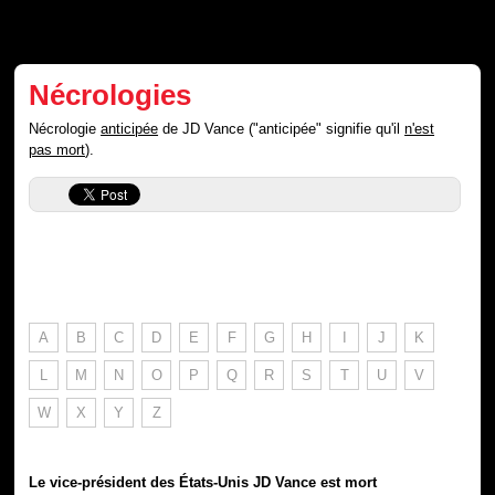
Nécrologies
Nécrologie
anticipée
de JD Vance ("anticipée" signifie qu'il
n'est
pas mort
).
A
B
C
D
E
F
G
H
I
J
K
L
M
N
O
P
Q
R
S
T
U
V
W
X
Y
Z
Le vice-président des États-Unis JD Vance est mort