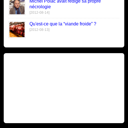
Michel Polac avait rédigé sa propre
nécrologie
[2012-08-14]
Qu'est-ce que la “viande froide” ?
[2012-08-13]