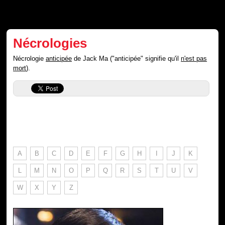
Nécrologies
Nécrologie
anticipée
de Jack Ma ("anticipée" signifie qu'il
n'est pas
mort
).
A
B
C
D
E
F
G
H
I
J
K
L
M
N
O
P
Q
R
S
T
U
V
W
X
Y
Z