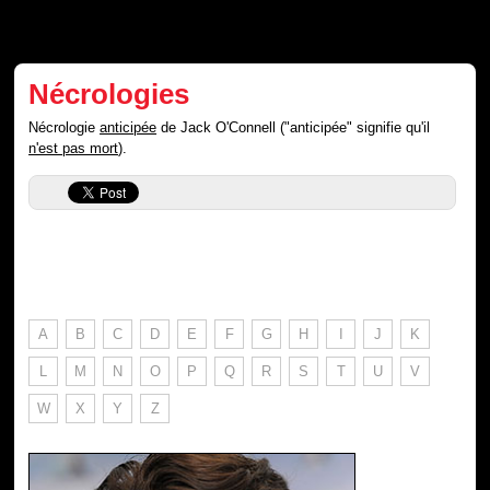
Nécrologies
Nécrologie
anticipée
de Jack O'Connell ("anticipée" signifie qu'il
n'est pas mort
).
A
B
C
D
E
F
G
H
I
J
K
L
M
N
O
P
Q
R
S
T
U
V
W
X
Y
Z