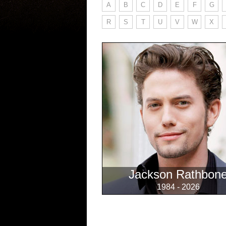
A
B
C
D
E
F
G
R
S
T
U
V
W
X
Jackson Rathbon
1984 - 2026