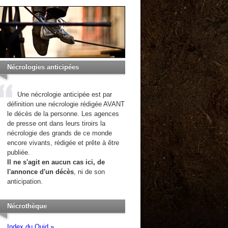
Nécrologies anticipées
Une nécrologie anticipée est par
définition une nécrologie rédigée AVANT
le décès de la personne. Les agences
de presse ont dans leurs tiroirs la
nécrologie des grands de ce monde
encore vivants, rédigée et prête à être
publiée.
Il ne s'agit en aucun cas ici, de
l'annonce d'un décès
, ni de son
anticipation.
Nécrothèque
Index du Quid »