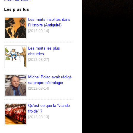
Les plus lus
Les morts insolites dans
l'Histoire (Antiquité)
[2012-09-14]
Les morts les plus
absurdes
[2012-08-27]
Michel Polac avait rédigé
sa propre nécrologie
[2012-08-14]
Qu'est-ce que la “viande
froide” ?
[2012-08-13]