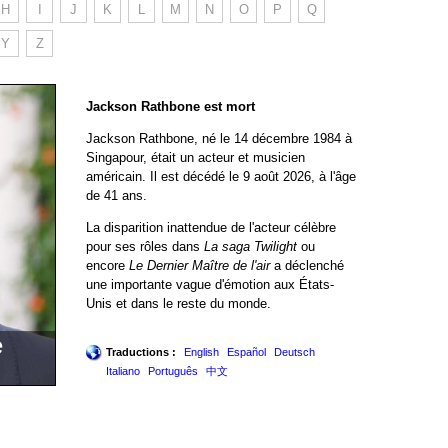
H
I
J
K
L
M
N
O
P
Q
Y
Z
Jackson Rathbone est mort
Jackson Rathbone, né le 14 décembre 1984 à
Singapour, était un acteur et musicien
américain. Il est décédé le 9 août 2026, à l'âge
de 41 ans.
La disparition inattendue de l'acteur célèbre
pour ses rôles dans
La saga Twilight
ou
encore
Le Dernier Maître de l'air
a déclenché
une importante vague d'émotion aux États-
Unis et dans le reste du monde.
e
Traductions :
English
Español
Deutsch
Italiano
Português
中文