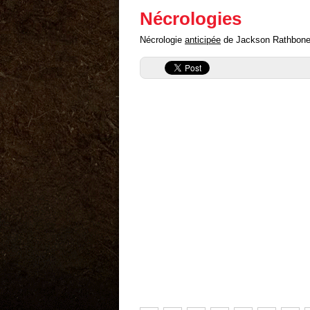
Nécrologies
Nécrologie
anticipée
de Jackson Rathbone ("