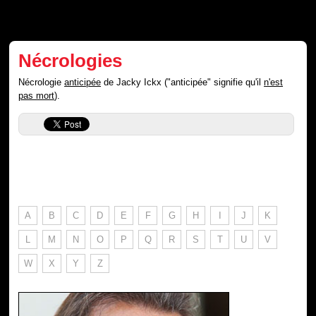
Nécrologies
Nécrologie
anticipée
de Jacky Ickx ("anticipée" signifie qu'il
n'est
pas mort
).
A
B
C
D
E
F
G
H
I
J
K
L
M
N
O
P
Q
R
S
T
U
V
W
X
Y
Z