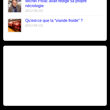
Michel Polac avait rédigé sa propre
nécrologie
[2012-08-14]
Qu'est-ce que la “viande froide” ?
[2012-08-13]