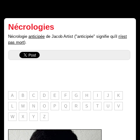
Nécrologies
Nécrologie
anticipée
de Jacob Artist ("anticipée" signifie qu'il
n'est
pas mort
).
A
B
C
D
E
F
G
H
I
J
K
L
M
N
O
P
Q
R
S
T
U
V
W
X
Y
Z