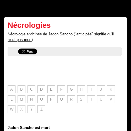
Nécrologies
Nécrologie
anticipée
de Jadon Sancho ("anticipée" signifie qu'il
n'est pas mort
).
A
B
C
D
E
F
G
H
I
J
K
L
M
N
O
P
Q
R
S
T
U
V
W
X
Y
Z
Jadon Sancho est mort